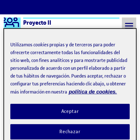
Logo Ágora
Proyecto II
Saltar al contenido
Utilizamos
cookies
propias y de terceros para poder
ofrecerte correctamente todas las funcionalidades del
sitio web, con fines analíticos y para mostrarte publicidad
Semestre 20211 - Aula 1
11 Enero, 2022
personalizada de acuerdo con un perfil elaborado a partir
11 Enero, 2022
de tus hábitos de navegación. Puedes aceptar, rechazar o
configurar tus preferencias haciendo clic abajo, u obtener
más información en nuestra
política de cookies.
Sin título
Publicado por
Publicado por
Ayelen Strasser Taccarello
Visibilidad:
Fecha de publicación
14 marzo, 2023 3:23 pm
en Sin título
Pública
-
11 Ene 2022
-
comentario
Aceptar
PEC4_La relatora …
Rechazar